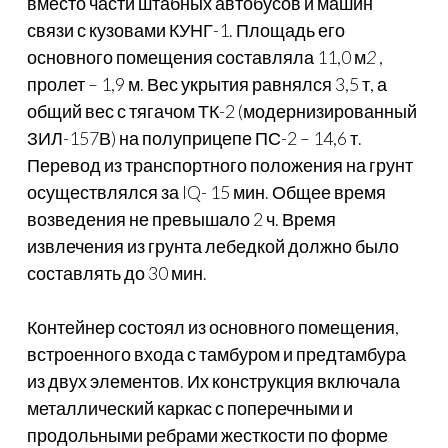
вместо части штабных автобусов и машин
связи с кузовами КУНГ-1. Площадь его
основного помещения составляла 11,0 м
2
,
пролет – 1,9 м. Вес укрытия равнялся 3,5 т, а
общий вес с тягачом ТК-2 (модернизированный
ЗИЛ-157В) на полуприцепе ПС-2 – 14,6 т.
Перевод из транспортного положения на грунт
осуществлялся за IQ- 15 мин. Общее время
возведения не превышало 2 ч. Время
извлечения из грунта лебедкой должно было
составлять до 30 мин.
Контейнер состоял из основного помещения,
встроенного входа с тамбуром и предтамбура
из двух элементов. Их конструкция включала
металлический каркас с поперечными и
продольными ребрами жесткости по форме