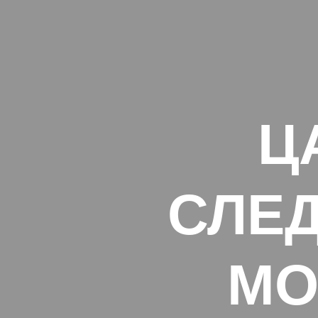
Ц
СЛЕ
МО