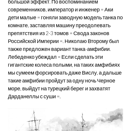
большой эффект. По воспоминанием
современников, император и инженер = Аки
дети малые = гоняли заводную модель танка по
комнате, заставляя машину преодолевать
препятствия из 2-3 томов = Свода законов
Российской Империи =. Николаю Второму был
также предложен вариант танка-амфибии.
Лебеденко убеждал = Если сделать эти
гигантские колеса полыми, на таких амфибиях
мы сумеем форсировать даже Вислу, а дальше
такие амфибии пройдут за одну ночь Черное
море, выйдут на турецкий берег и захватят
Дарданеллы с суши =.