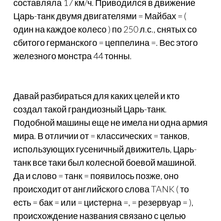
составляла 17 км/ч. Приводился в движение
Царь-танк двумя двигателями = Майбах = (
один на каждое колесо ) по 250 л.с., снятых со
сбитого германского = цеппелина =. Вес этого
железного монстра 44 тонны.
Давай разбираться для каких целей и кто
создал такой грандиозный Царь-танк.
Подобной машины еще не имела ни одна армия
мира. В отличии от = классических = танков,
использующих гусеничный движитель, Царь-
танк все таки был колесной боевой машиной.
Да и слово = танк = появилось позже, оно
происходит от английского слова TANK ( то
есть = бак = или = цистерна =, = резервуар = ),
происхождение названия связано с целью