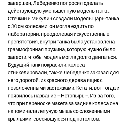
завершен, Лебеденко попросил сделать
действующую уменьшенную модель танка.
Стечкин и Микулин создали модель Царь-танка
с 30 см колесами, он могла ездить по
лаборатории, преодолевая искусственные
препятствия, внутри танка была установлена
граммофонная пружина, которую нужно было
завести, чтобы модель могла долго двигаться.
Будущий танк покрасили, колеса
отникелировали, также Лебеденко заказал для
него дорогой, из красного дерева ящик с
позолоченными застежками. Кстати, вот тогда и
появилось название = Нетопырь =. Из-за того,
что при переноске макета за задние колеса она
напоминала летучую мышь со сложенными
крыльями, свесившуюся под потолком.