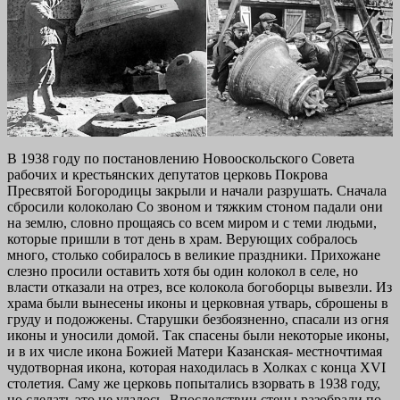
В 1938 году по постановлению Новооскольского Совета
рабочих и крестьянских депутатов церковь Покрова
Пресвятой Богородицы закрыли и начали разрушать. Сначала
сбросили колоколаю Со звоном и тяжким стоном падали они
на землю, словно прощаясь со всем миром и с теми людьми,
которые пришли в тот день в храм. Верующих собралось
много, столько собиралось в великие праздники. Прихожане
слезно просили оставить хотя бы один колокол в селе, но
власти отказали на отрез, все колокола богоборцы вывезли. Из
храма были вынесены иконы и церковная утварь, сброшены в
груду и подожжены. Старушки безбоязненно, спасали из огня
иконы и уносили домой. Так спасены были некоторые иконы,
и в их числе икона Божией Матери Казанская- местночтимая
чудотворная икона, которая находилась в Холках с конца XVI
столетия. Саму же церковь попытались взорвать в 1938 году,
но сделать это не удалось. Впоследствии стены разобрали по