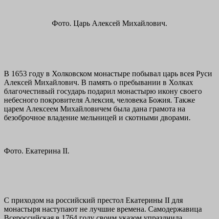
Фото. Царь Алексей Михайлович.
В 1653 году в Холковском монастыре побывал царь всея Руси
Алексей Михайлович. В память о пребывании в Холках
благочестивый государь подарил монастырю икону своего
небесного покровителя Алексия, человека Божия. Также
царем Алексеем Михайловичем была дана грамота на
безоброчное владение мельницей и скотными дворами.
Фото. Екатерина II.
С приходом на российский престол Екатерины II для
монастыря наступают не лучшие времена. Самодержавица
Всероссийская в 1764 году своим указом упразднила