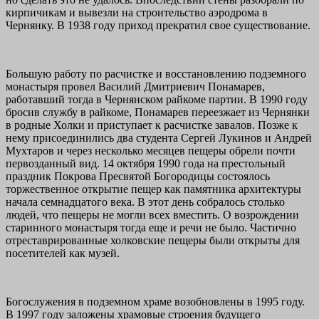
кирпичикам и вывезли на строительство аэродрома в
Чернянку. В 1938 году приход прекратил свое существование.
Большую работу по расчистке и восстановлению подземного
монастыря провел Василий Дмитриевич Понамарев,
работавший тогда в Чернянском райкоме партии. В 1990 году
бросив службу в райкоме, Понамарев переезжает из Чернянки
в родные Холки и приступает к расчистке завалов. Позже к
нему присоединились два студента Сергей Лукинов и Андрей
Мухтаров и через несколько месяцев пещеры обрели почти
первозданный вид. 14 октября 1990 года на престольный
праздник Покрова Пресвятой Богородицы состоялось
торжественное открытие пещер как памятника архитектуры
начала семнадцатого века. В этот день собралось столько
людей, что пещеры не могли всех вместить. О возрождении
старинного монастыря тогда еще и речи не было. Частично
отреставрированные холковские пещеры были открыты для
посетителей как музей.
Богослужения в подземном храме возобновлены в 1995 году.
В 1997 году заложены храмовые строения будущего