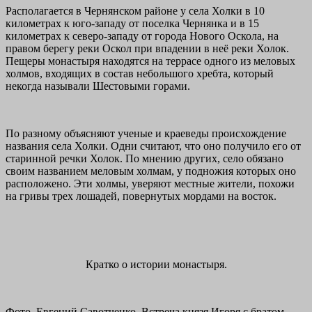
Располагается в Чернянском районе у села Холки в 10
километрах к юго-западу от поселка Чернянка и в 15
километрах к северо-западу от города Нового Оскола, на
правом берегу реки Оскол при впадении в неё реки Холок.
Пещеры монастыря находятся на террасе одного из меловых
холмов, входящих в состав небольшого хребта, который
некогда называли Шестовыми горами.
По разному объясняют ученые и краеведы происхождение
названия села Холки. Одни считают, что оно получило его от
старинной речки Холок. По мнению других, село обязано
своим названием меловым холмам, у подножия которых оно
расположено. Эти холмы, уверяют местные жители, похожи
на гривы трех лошадей, повернутых мордами на восток.
Кратко о истории монастыря.
Фото. Евгений Савотченко. Встреча князя Игоря с братом