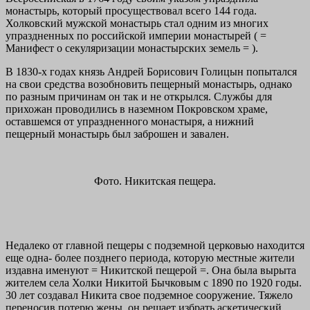
монастырь, который просуществовал всего 144 года.
Холковский мужской монастырь стал одним из многих
упраздненных по российской империи монастырей ( =
Манифест о секуляризации монастырских земель = ).
В 1830-х годах князь Андрей Борисович Голицын попытался
на свои средства возобновить пещерный монастырь, однако
по разным причинам он так и не открылся. Службы для
прихожан проводились в наземном Покровском храме,
оставшемся от упраздненного монастыря, а нижний
пещерный монастырь был заброшен и завален.
Фото. Никитская пещера.
Недалеко от главной пещеры с подземной церковью находится
еще одна- более позднего периода, которую местные жители
издавна именуют = Никитской пещерой =. Она была вырыта
жителем села Холки Никитой Бычковым с 1890 по 1920 годы.
30 лет создавал Никита свое подземное сооружение. Тяжело
переносив потерю жены, он решает избрать аскетический