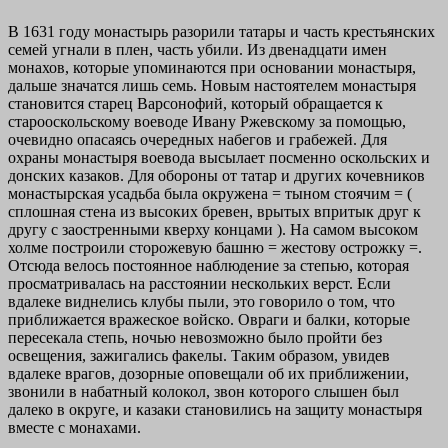
В 1631 году монастырь разорили татары и часть крестьянских
семей угнали в плен, часть убили. Из двенадцати имен
монахов, которые упоминаются при основании монастыря,
дальше значатся лишь семь. Новым настоятелем монастыря
становится старец Варсонофий, который обращается к
старооскольскому воеводе Ивану Ржевскому за помощью,
очевидно опасаясь очередных набегов и грабежей. Для
охраны монастыря воевода высылает посменно оскольских и
донских казаков. Для обороны от татар и других кочевников
монастырская усадьба была окружена = тыном стоячим = (
сплошная стена из высоких бревен, врытых впритык друг к
другу с заостренными кверху концами ). На самом высоком
холме построили сторожевую башню = жестову острожку =.
Отсюда велось постоянное наблюдение за степью, которая
просматривалась на расстоянии нескольких верст. Если
вдалеке виднелись клубы пыли, это говорило о том, что
приближается вражеское войско. Овраги и балки, которые
пересекала степь, ночью невозможно было пройти без
освещения, зажигались факелы. Таким образом, увидев
вдалеке врагов, дозорные оповещали об их приближении,
звонили в набатный колокол, звон которого слышен был
далеко в округе, и казаки становились на защиту монастыря
вместе с монахами.