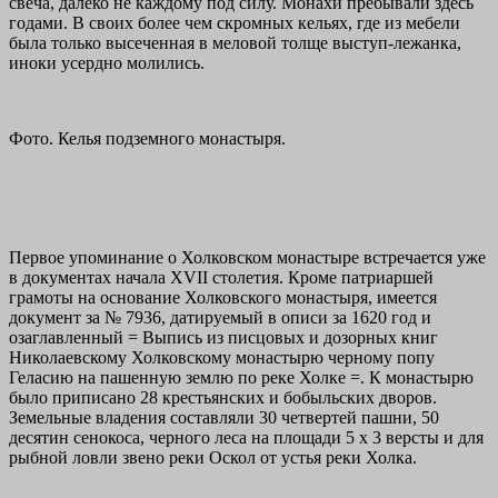
свеча, далеко не каждому под силу. Монахи пребывали здесь
годами. В своих более чем скромных кельях, где из мебели
была только высеченная в меловой толще выступ-лежанка,
иноки усердно молились.
Фото. Келья подземного монастыря.
Первое упоминание о Холковском монастыре встречается уже
в документах начала XVII столетия. Кроме патриаршей
грамоты на основание Холковского монастыря, имеется
документ за № 7936, датируемый в описи за 1620 год и
озаглавленный = Выпись из писцовых и дозорных книг
Николаевскому Холковскому монастырю черному попу
Геласию на пашенную землю по реке Холке =. К монастырю
было приписано 28 крестьянских и бобыльских дворов.
Земельные владения составляли 30 четвертей пашни, 50
десятин сенокоса, черного леса на площади 5 х 3 версты и для
рыбной ловли звено реки Оскол от устья реки Холка.