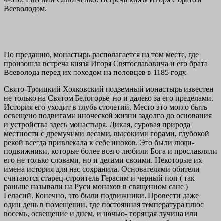
Всеволодом.
По преданию, монастырь располагается на том месте, где
произошла встреча князя Игоря Святославовича и его брата
Всеволода перед их походом на половцев в 1185 году.
Свято-Троицкий Холковский подземный монастырь известен
не только на Святом Белогорье, но и далеко за его пределами.
История его уходит в глубь столетий. Место это могло быть
освещено подвигами иноческой жизни задолго до основания
и устройства здесь монастыря. Дикая, суровая природа
местности с дремучими лесами, высокими горами, глубокой
рекой всегда привлекала к себе иноков. Это были люди-
подвижники, которые более всего любили Бога и прославляли
его не только словами, но и делами своими. Некоторые их
имена история для нас сохранила. Основателями обители
считаются старец-строитель Герасим и черный поп ( так
раньше называли на Руси монахов в священном сане )
Геласий. Конечно, это были подвижники. Провести даже
один день в помещении, где постоянная температура плюс
восемь, освещение и днем, и ночью- горящая лучина или