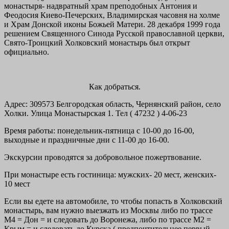
монастыря- надвратный храм преподобных Антония и
Феодосия Киево-Печерских, Владимирская часовня на холме
и Храм Донской иконы Божьей Матери. 28 декабря 1999 года
решением Священного Синода Русской православной церкви,
Свято-Троицкий Холковский монастырь был открыт
официально.
Как добраться.
Адрес: 309573 Белгородская область, Чернянский район, село
Холки. Улица Монастырская 1. Тел ( 47232 ) 4-06-23
Время работы: понедельник-пятница с 10-00 до 16-00,
выходные и праздничные дни с 11-00 до 16-00.
Экскурсии проводятся за добровольное пожертвование.
При монастыре есть гостиница: мужских- 20 мест, женских-
10 мест
Если вы едете на автомобиле, то чтобы попасть в Холковский
монастырь, вам нужно выезжать из Москвы либо по трассе
М4 = Дон = и следовать до Воронежа, либо по трассе М2 =
Крым = и следовать до Курска ( предпочтительнее первый