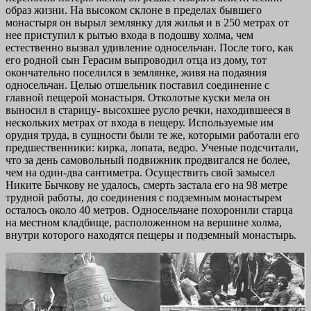
образ жизни. На высоком склоне в пределах бывшего
монастыря он вырыл землянку для жилья и в 250 метрах от
нее приступил к рытью входа в подошву холма, чем
естественно вызвал удивление односельчан. После того, как
его родной сын Герасим выпроводил отца из дому, тот
окончательно поселился в землянке, живя на подаяния
односельчан. Целью отшельник поставил соединение с
главной пещерой монастыря. Отколотые куски мела он
выносил в старицу- высохшее русло речки, находившееся в
нескольких метрах от входа в пещеру. Используемые им
орудия труда, в сущности были те же, которыми работали его
предшественники: кирка, лопата, ведро. Ученые подсчитали,
что за день самовольный подвижник продвигался не более,
чем на один-два сантиметра. Осуществить свой замысел
Никите Бычкову не удалось, смерть застала его на 98 метре
трудной работы, до соединения с подземным монастырем
осталось около 40 метров. Односельчане похоронили старца
на местном кладбище, расположенном на вершине холма,
внутри которого находятся пещеры и подземный монастырь.