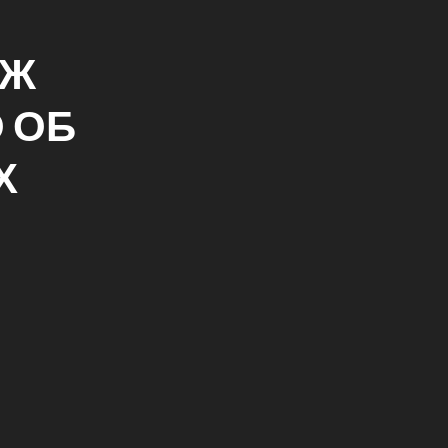
ЕЖ
 ОБ
Х