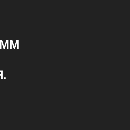
-ММ
.